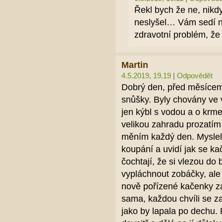
Řekl bych že ne, nik
neslyšel… Vám sedí n
zdravotní problém, že
Martin
4.5.2019, 19.19
|
Odpovědět
Dobrý den, před měsícem
snůšky. Byly chovány ve 
jen kýbl s vodou a o krme
velikou zahradu prozatím 
měním každý den. Myslel 
koupání a uvidí jak se k
čochtají, že si vlezou do 
vypláchnout zobáčky, ale 
nově pořízené kačenky z
sama, každou chvíli se za
jako by lapala po dechu. 