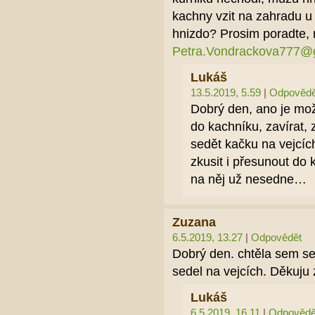
kachny vzit na zahradu u
hnizdo? Prosim poradte, n
Petra.Vondrackova777@
Lukáš
13.5.2019, 5.59
|
Odpovědě
Dobrý den, ano je možn
do kachníku, zavírat, 
sedět kačku na vejcích
zkusit i přesunout do 
na něj už nesedne…
Zuzana
6.5.2019, 13.27
|
Odpovědět
Dobrý den. chtěla sem se
sedel na vejcích. Děkuju
Lukáš
6.5.2019, 16.11
|
Odpovědě