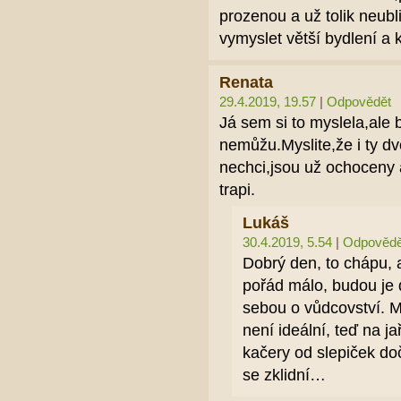
prozenou a už tolik neub
vymyslet větší bydlení a k
Renata
29.4.2019, 19.57
|
Odpovědět
Já sem si to myslela,ale 
nemůžu.Myslite,že i ty d
nechci,jsou už ochoceny 
trapi.
Lukáš
30.4.2019, 5.54
|
Odpovědě
Dobrý den, to chápu, a
pořád málo, budou je 
sebou o vůdcovství. 
není ideální, teď na j
kačery od slepiček do
se zklidní…