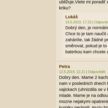
ubližuje.Viete mi poradiť
kriku?
Lukáš
19.5.2019, 17.23
|
Odpověd
Dobrý den, je normální
Chce to je tam naučit 
zaháníte, tak žádné pr
směrovat, pokud je to u
baterkou kam chcete a
Petra
12.5.2019, 12.21
|
Odpovědět
Dobry den. Mame 2 kachn
nam v poslednich dnech l
vajickach (uhnizdila se v 
mlade. Mame je na odlo
mozne nejakymi opatrenimi
kurniku nechodi, muzu hn