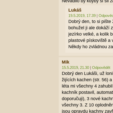
Nevadilo by kdyby si šli z
Lukáš
19.5.2019, 17.39
|
Odpověd
Dobrý den, to si pište 
bohužel ji ale dokáží z
jezírko velké, a kolik
plastové pískoviště a
Někdy ho zvládnou zan
Mik
15.5.2019, 21.30
|
Odpovědět
Dobrý den Lukáši, už loni
žijících kachen (str. 56)
léta mi všechny 4 zahubil
kachník postavil, automat
doporučuji), 3 nové kachn
všechny 3. Z 10 oplodněný
jsou opravdu kachny zavř