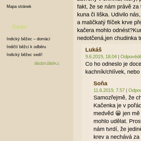
fakt, že se nám právě za t
Mapa stránek
kuna či liška. Udivilo nás
a maličkatý flíček krve p
Články
kačera mohlo odnést?Kuna
nedotčená,jen chudinka t
Indický běžec – domácí
mazlíček
Indičtí běžci k odběru
Lukáš
Indický běžec sedí!
9.6.2019, 18.04
|
Odpovědě
Co ho odneslo je doce
všechny články »
kachník/chlívek, nebo
Soňa
11.6.2019, 7.57
|
Odpov
Samozřejmě, že chl
Kačenka je v pořád
medvěd 😀 jen mě č
mohlo udělat. Pros
nám tvrdí, že jedin
krev a nechává za 