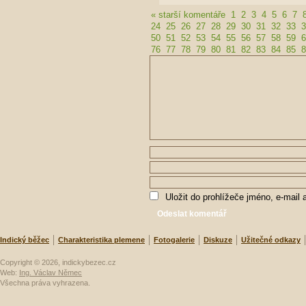
« starší komentáře
1
2
3
4
5
6
7
24
25
26
27
28
29
30
31
32
33
3
50
51
52
53
54
55
56
57
58
59
6
76
77
78
79
80
81
82
83
84
85
8
Uložit do prohlížeče jméno, e-mail
Indický běžec
Charakteristika plemene
Fotogalerie
Diskuze
Užitečné odkazy
Copyright © 2026, indickybezec.cz
Web:
Ing. Václav Němec
Všechna práva vyhrazena.