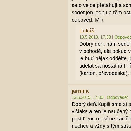
se o vejce přetahují a sc
sedět jen jednu a těm ost
odpověď, Mik
Lukáš
19.5.2019, 17.33
|
Odpověd
Dobrý den, nám seděl
v pohodě, ale pokud vá
je buď nějak oddělte,
udělat samostatná hní
(karton, dřevodeska),
jarmila
13.5.2019, 17.00
|
Odpovědět
Dobrý deň.Kupili sme si 
vlčiaka a ten je naučený
pustiť von musíme kačiči
nechce a vždy s tým strá