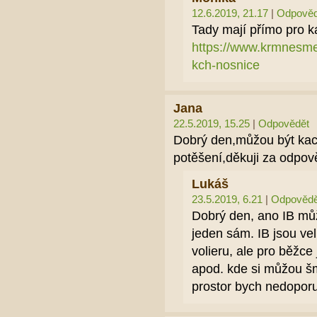
12.6.2019, 21.17
|
Odpověd
Tady mají přímo pro
https://www.krmnesme
kch-nosnice
Jana
22.5.2019, 15.25
|
Odpovědět
Dobrý den,můžou být kach
potěšení,děkuji za odpov
Lukáš
23.5.2019, 6.21
|
Odpovědě
Dobrý den, ano IB můž
jeden sám. IB jsou vel
volieru, ale pro běžce 
apod. kde si můžou šm
prostor bych nedoporu