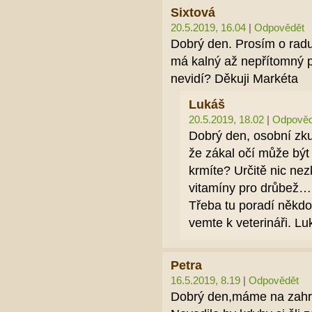
Sixtová
20.5.2019, 16.04
|
Odpovědět
Dobrý den. Prosím o radu
má kalný až nepřítomný 
nevidí? Děkuji Markéta
Lukáš
20.5.2019, 18.02
|
Odpověd
Dobrý den, osobní zku
že zákal očí může být
krmíte? Určitě nic nez
vitamíny pro drůbež… 
Třeba tu poradí někdo j
vemte k veterináři. Lu
Petra
16.5.2019, 8.19
|
Odpovědět
Dobrý den,máme na zahra