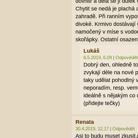
dovnitř a dělá se jí důlek
Chytit se nedá je plachá 
zahradě. Při ranním vypouš
divoké. Krmivo dostávají
namočený v míse s vodou.
skořápky. Ostatní osazens
Lukáš
6.5.2019, 6.09
|
Odpovědět
Dobrý den, ohledně to
zvykají déle na nové p
taky udělat pohodlný 
neporadím, resp. vemte
ideálně s nějakým co
(přidejte tečky)
Renata
30.4.2019, 12.17
|
Odpovědět
Asi to budu muset zkusit,