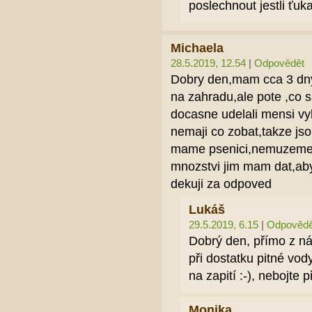
poslechnout jestli ťuka
Michaela
28.5.2019, 12.54
|
Odpovědět
Dobry den,mam cca 3 dny 
na zahradu,ale pote ,co s
docasne udelali mensi v
nemaji co zobat,takze js
mame psenici,nemuzeme p
mnozstvi jim mam dat,aby
dekuji za odpoved
Lukáš
29.5.2019, 6.15
|
Odpovědě
Dobrý den, přímo z n
při dostatku pitné vod
na zapití :-), nebojte 
Monika