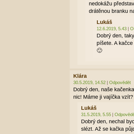
nedokážu představi
drátěnou branku 
Lukáš
12.6.2019, 5.43
|
O
Dobrý den, taky 
píšete. A kačce
🙂
Klára
30.5.2019, 14.52
|
Odpovědět
Dobrý den, naše kačenka 
nic! Máme ji vajíčka vzí
Lukáš
31.5.2019, 5.55
|
Odpovědě
Dobrý den, nechal byc
slézt. Až se kačka půj