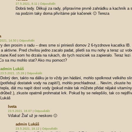
27.5.2021, 8.11
|
Odpovědět
Dobrá tedy. Děkuji za rady, připravíme prvně zahrádku a kachník a 
na podzim taky doma přivítáme pár kačenek 🙂 Tereza
a
.2021, 14.50
|
Odpovědět
y den prosim o radu – dnes sme si priniesli domov 2 6-tyzdnove kacatka IB.
 a aktivne. Pred chvilou jedno zacalo padat, plietli sa mu nohy a teraz uz vo
tane.Ked som ho drzala na rukach, do tych noziciek sa zapieralo. Teraz lezi
 Co sa mu mohlo stat? Ako mu pomoct?
admin Lukáš
23.5.2021, 15.28
|
Odpovědět
Dobrý den, takto na dálku je to vždy jen hádání, mohlo spolknout velkého sl
(potřebují dostatek vody na zapití!), mohlo prochladnout… Nevím, zkuste ho 
tepla, dát mu napít dost vody (pokud máte tak můžete přidat nějaké vitamíny
drůbež.), zkuste opatrně prohmatat krk. Pokud by se nelepšilo, tak co nejdřív
Lukáš
Iveta
23.5.2021, 16.07
|
Odpovědět
Vďaka! Žiaľ už je neskoro 🙁
admin Lukáš
23.5.2021, 18.12
|
Odpovědět