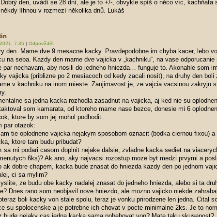
Dobrý den, uvádí se 28 dní, ale je to +/-, obvykle spíš o něco víc, kachňata 
někdy líhnou v rozmezí několika dnů. Lukáš
tin
2021, 7.35
|
Odpovědět
ry den. Mame dve 9 mesacne kacky. Pravdepodobne im chyba kacer, lebo v
u na seba. Kazdy den mame dve vajicka v „kachniku“, na vase odporucanie
e par nechavam, aby nosili do jedneho hniezda… funguje to. Akonahle som im
ky vajicka (priblizne po 2 mesiacoch od kedy zacali nosit), na druhy den boli
ame v kachniku na inom mieste. Zaujimavost je, ze vajcia vacsinou zakryju s
my.
ntalne sa jedna kacka rozhodla zasadnut na vajicka, aj ked nie su oplodnen
taktoval som kamarata, od ktoreho mame nase bezce, donesie mi 6 oplodne
cok, ktore by som jej mohol podhodit.
 par otazok:
am tie oplodnene vajicka nejakym sposobom oznacit (bodka ciernou fixou) a
cka, ktore tam budu pribudat?
k sa mi podari casom doplnit nejake dalsie, zvladne kacka sediet na viaceryc
menutych 6ks)? Ak ano, aky najvacsi rozostup moze byt medzi prvymi a pos
o ak dobre chapem, kacka bude znasat do hniezda kazdy den po jednom vaji
lej, ci sa mylim?
yslite, ze budu obe kacky nadalej znasat do jedneho hniezda, alebo si ta dru
e? Dnes rano som neobjavil nove hniezdo, ale mozno vajicko niekde zahraba
oteraz boli kacky von stale spolu, teraz je vonku prirodzene len jedna. Cital 
e su spolocenske a je potrebne ich chovat v pocte minimalne 2ks. Je to nor
az bude nejaky cas jedna kacka sama pobehovat von? Mate taku skusenost?