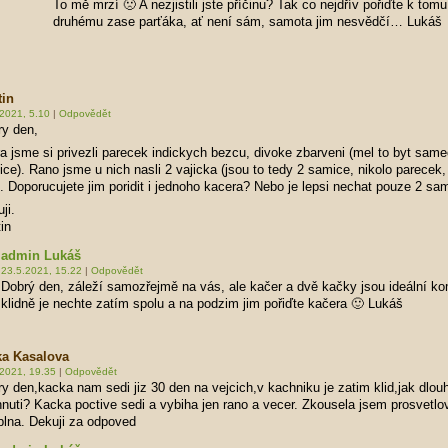
To mě mrzí 🙁 A nezjistili jste příčinu? Tak co nejdřív pořiďte k tomu
druhému zase parťáka, ať není sám, samota jim nesvědčí… Lukáš
tin
2021, 5.10
|
Odpovědět
ry den,
a jsme si privezli parecek indickych bezcu, divoke zbarveni (mel to byt same
ce). Rano jsme u nich nasli 2 vajicka (jsou to tedy 2 samice, nikolo parecek,
). Doporucujete jim poridit i jednoho kacera? Nebo je lepsi nechat pouze 2 sa
ji.
in
admin Lukáš
23.5.2021, 15.22
|
Odpovědět
Dobrý den, záleží samozřejmě na vás, ale kačer a dvě kačky jsou ideální k
klidně je nechte zatím spolu a na podzim jim pořiďte kačera 🙂 Lukáš
ka Kasalova
.2021, 19.35
|
Odpovědět
y den,kacka nam sedi jiz 30 den na vejcich,v kachniku je zatim klid,jak dlou
hnuti? Kacka poctive sedi a vybiha jen rano a vecer. Zkousela jsem prosvetlov
plna. Dekuji za odpoved