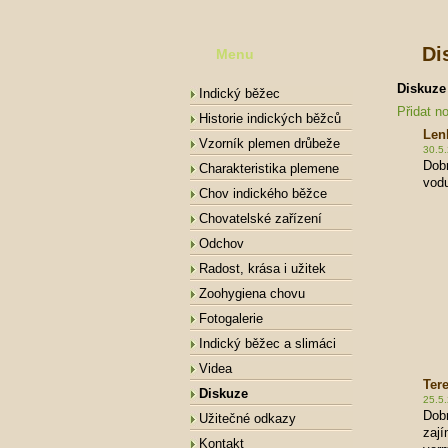
Di
Menu
Diskuze
Indický běžec
Přidat n
Historie indických běžců
Len
Vzorník plemen drůbeže
30.5.
Dobr
Charakteristika plemene
vod
Chov indického běžce
Chovatelské zařízení
Odchov
Radost, krása i užitek
Zoohygiena chovu
Fotogalerie
Indický běžec a slimáci
Videa
Ter
Diskuze
25.5
Dob
Užitečné odkazy
zaj
Kontakt