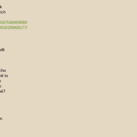
ak
jich
5567648469890/
3918189968177/
adě
čího
ně to
n
o
né?
m.