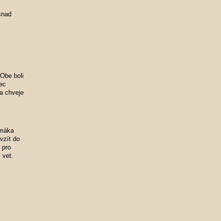
snad
 Obe boli
bec
 a chveje
imáka
vzít do
 pro
 vet.