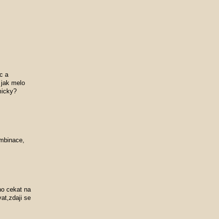
c a
 jak melo
micky?
ombinace,
ho cekat na
at,zdaji se