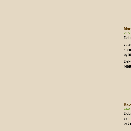
Mar
23.5.
Dob
vcer
sami
byti
Deku
Mart
Kat
22.5
Dobr
vyli
byt 