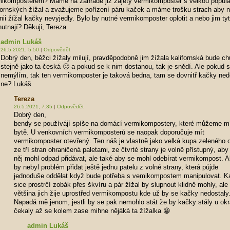
mikomposterem? Máme na zahradě již zajetý vermikomposter s velkou popula
fornských žížal a zvažujeme pořízení páru kaček a máme trošku strach aby 
nii žížal kačky nevyjedly. Bylo by nutné vermikomposter oplotit a nebo jim tyt
utnají? Děkuji, Tereza.
admin Lukáš
26.5.2021, 5.50
|
Odpovědět
Dobrý den, běžci žížaly milují, pravděpodobně jim žížala kalifornská bude ch
stejně jako ta česká 🙂 a pokud se k nim dostanou, tak je snědí. Ale pokud 
nemýlím, tak ten vermikomposter je taková bedna, tam se dovnitř kačky ne
ne? Lukáš
Tereza
26.5.2021, 7.35
|
Odpovědět
Dobrý den,
bendy se používájí spíše na domácí vermikompostery, které můžeme mí
bytě. U venkovních vermikomposterů se naopak doporučuje mít
vermikomposter otevřený. Ten náš je vlastně jako velká kupa zeleného
ze tří stran ohraničená paletami, ze čtvrté strany je volně přístupný, aby
něj mohl odpad přidávat, ale také aby se mohl odebírat vermikompost. A
by nebyl problém přidat ještě jednu patelu z volné strany, která půjde
jednoduše oddělat když bude potřeba s vemikompostem manipulovat. K
sice prostrčí zobák přes škvíru a pár žížal by slupnout klidně mohly, ale
většina jich žije uprostřed vermikompostu kde už by se kačky nedostaly
Napadá mě jenom, jestli by se pak nemohlo stát že by kačky stály u okr
čekaly až se kolem zase mihne nějáká ta žížalka 😀
admin Lukáš