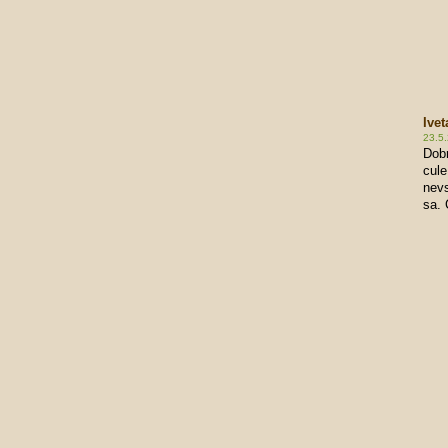
Ivet
23.5
Dobr
cule
nevs
sa.