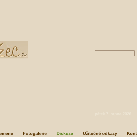
pátek 7. srpna 2026
lemene
Fotogalerie
Diskuze
Užitečné odkazy
Kont