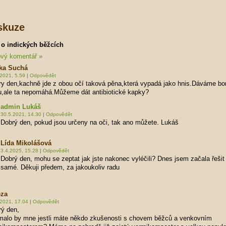
skuze
 o indických běžcích
ový komentář »
ka Suchá
2021, 5.59
|
Odpovědět
y den,kachně jde z obou očí taková pěna,která vypadá jako hnis.Dáváme bo
u,ale ta nepomáhá.Můžeme dát antibiotické kapky?
admin Lukáš
30.5.2021, 14.30
|
Odpovědět
Dobrý den, pokud jsou určeny na oči, tak ano můžete. Lukáš
Lída Mikolášová
3.4.2025, 15.28
|
Odpovědět
Dobrý den, mohu se zeptat jak jste nakonec vyléčili? Dnes jsem začala řešit
samé. Děkuji předem, za jakoukoliv radu
eza
.2021, 17.04
|
Odpovědět
rý den,
ímalo by mne jestli máte někdo zkušenosti s chovem běžců a venkovním