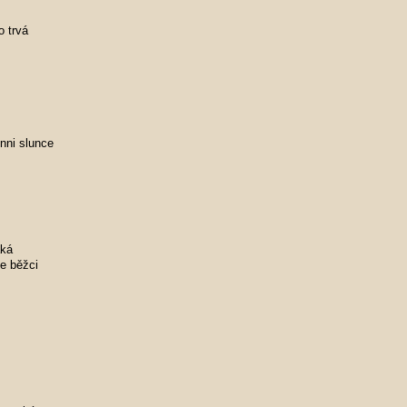
o trvá
enni slunce
aká
e běžci