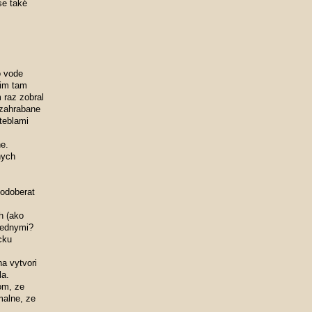
se také
o vode
 im tam
 raz zobral
 zahrabane
teblami
e.
nych
 odoberat
h (ako
lednymi?
cku
ha vytvori
la.
som, ze
malne, ze