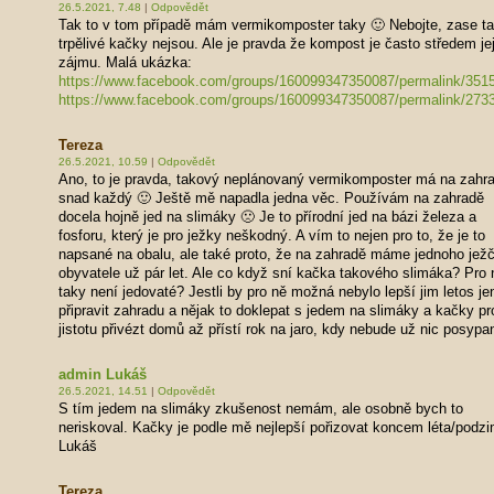
26.5.2021, 7.48
|
Odpovědět
Tak to v tom případě mám vermikomposter taky 🙂 Nebojte, zase t
trpělivé kačky nejsou. Ale je pravda že kompost je často středem je
zájmu. Malá ukázka:
https://www.facebook.com/groups/160099347350087/permalink/351
https://www.facebook.com/groups/160099347350087/permalink/273
Tereza
26.5.2021, 10.59
|
Odpovědět
Ano, to je pravda, takový neplánovaný vermikomposter má na zahr
snad každý 🙂 Ještě mě napadla jedna věc. Používám na zahradě
docela hojně jed na slimáky 🙁 Je to přírodní jed na bázi železa a
fosforu, který je pro ježky neškodný. A vím to nejen pro to, že je to
napsané na obalu, ale také proto, že na zahradě máme jednoho jež
obyvatele už pár let. Ale co když sní kačka takového slimáka? Pro 
taky není jedovaté? Jestli by pro ně možná nebylo lepší jim letos je
připravit zahradu a nějak to doklepat s jedem na slimáky a kačky pr
jistotu přivézt domů až přístí rok na jaro, kdy nebude už nic posypa
admin Lukáš
26.5.2021, 14.51
|
Odpovědět
S tím jedem na slimáky zkušenost nemám, ale osobně bych to
neriskoval. Kačky je podle mě nejlepší pořizovat koncem léta/podzi
Lukáš
Tereza