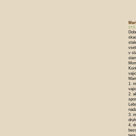
Mar
17.5.
Dob
skac
stal
vset
v sl
sla
Mome
Kon
vaji
Mam
1. m
vaji
2. a
spo
Leb
nada
3. m
druh
4. d
bezc
ter