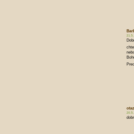
Bar
21.5
Dob
chte
nebo
Boh
Pred
ota
20.5
dobr