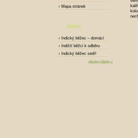
ver
kali
Mapa stránek
kolo
nech
Články
Indický běžec – domácí
mazlíček
Indičtí běžci k odběru
Indický běžec sedí!
všechny články »