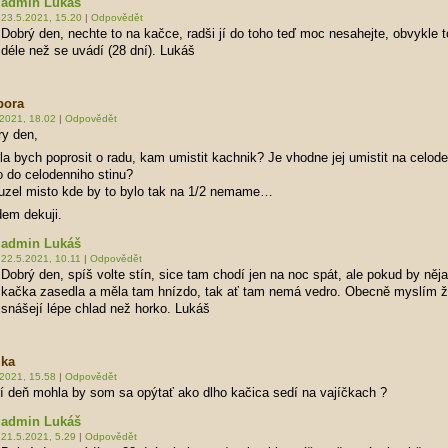
admin Lukáš
23.5.2021, 15.20
|
Odpovědět
Dobrý den, nechte to na kačce, radši jí do toho teď moc nesahejte, obvykle t
déle než se uvádí (28 dní). Lukáš
bora
.2021, 18.02
|
Odpovědět
ry den,
la bych poprosit o radu, kam umistit kachnik? Je vhodne jej umistit na celod
 do celodenniho stinu?
uzel misto kde by to bylo tak na 1/2 nemame…
em dekuji.
admin Lukáš
22.5.2021, 10.11
|
Odpovědět
Dobrý den, spíš volte stín, sice tam chodí jen na noc spát, ale pokud by něj
kačka zasedla a měla tam hnízdo, tak ať tam nemá vedro. Obecně myslím ž
snášejí lépe chlad než horko. Lukáš
zka
.2021, 15.58
|
Odpovědět
í deň mohla by som sa opýtať ako dlho kačica sedí na vajíčkach ?
admin Lukáš
21.5.2021, 5.29
|
Odpovědět