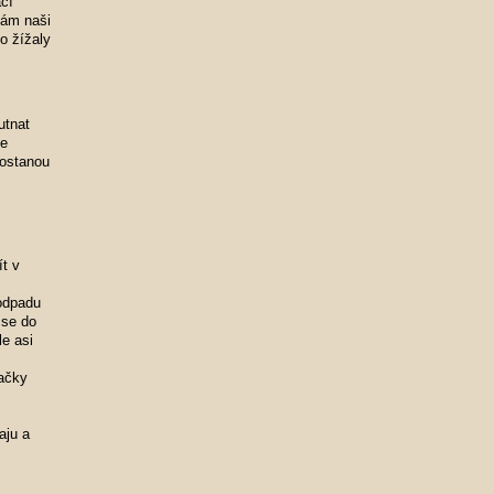
cí
nám naši
o žížaly
utnat
se
dostanou
t v
 odpadu
 se do
le asi
ačky
.
aju a