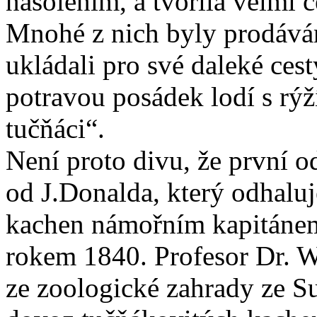
nasolením, a tvořila velmi 
Mnohé z nich byly prodáván
ukládali pro své daleké ces
potravou posádek lodí s rýž
tučňáci“.
Není proto divu, že první 
od J.Donalda, který odhaluj
kachen námořním kapitánem
rokem 1840. Profesor Dr. 
ze zoologické zahrady ze Su