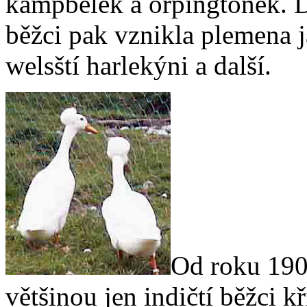
kampbelek a orpingtonek. D
běžci pak vznikla plemena 
welsští harlekýni a další.
Od roku 1901
většinou jen indičtí běžci 