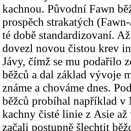
kachnou. Původní Fawn běžc
prospěch strakatých (Fawn-a-
té době standardizovaní. A
dovezl novou čistou krev 
Jávy, čímž se mu podařilo z
běžců a dal základ vývoje m
známe a chováme dnes. Pod
běžců probíhal například 
kachny čisté linie z Asie až
začali postupně šlechtit bě