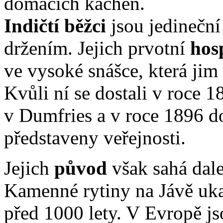
domácích kachen.
Indičtí běžci
jsou jedineční
držením. Jejich prvotní
hos
ve vysoké snášce, která jim 
Kvůli ní se dostali v roce 
v Dumfries a v roce 1896 d
představeny veřejnosti.
Jejich
původ
však sahá dale
Kamenné rytiny na Jávě uka
před 1000 lety. V Evropě j