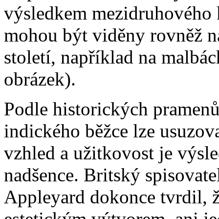
výsledkem mezidruhového kř
mohou být viděny rovněž n
století, například na malbá
obrázek).
Podle historických pramenů
indického běžce lze usuzova
vzhled a užitkovost je výsl
nadšence. Britský spisovate
Appleyard dokonce tvrdil, 
estetickým výtvorem, ani j