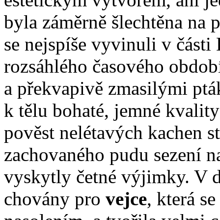
byla záměrně šlechtěna na po
se nejspíše vyvinuli v část
rozsáhlého časového období
a překvapivě zmasilými ptá
k tělu bohaté, jemné kvalit
pověst nelétavých kachen s
zachovaného pudu sezení na 
vyskytly četné výjimky. V d
chovány pro
vejce
, která s