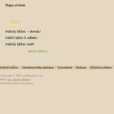
Mapa stránek
Články
Indický běžec – domácí
mazlíček
Indičtí běžci k odběru
Indický běžec sedí!
všechny články »
Indický běžec
Charakteristika plemene
Fotogalerie
Diskuze
Užitečné odkazy
Copyright © 2026, indickybezec.cz
Web:
Ing. Václav Němec
Všechna práva vyhrazena.