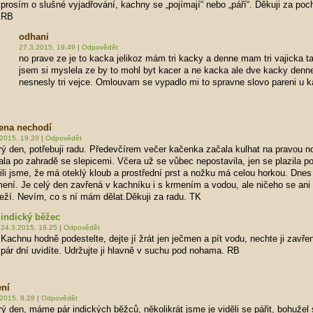
prosím o slušné vyjadřování, kachny se „pojímají“ nebo „páří“. Děkuji za poc
RB
odhani
27.3.2015, 19.49
|
Odpovědět
no prave ze je to kacka jelikoz mám tri kacky a denne mam tri vajicka t
jsem si myslela ze by to mohl byt kacer a ne kacka ale dve kacky denn
nesnesly tri vejce. Omlouvam se vypadlo mi to spravne slovo pareni u 
ena nechodí
.2015, 19.20
|
Odpovědět
ý den, potřebuji radu. Předevčírem večer kačenka začala kulhat na pravou n
la po zahradě se slepicemi. Včera už se vůbec nepostavila, jen se plazila po
tili jsme, že má oteklý kloub a prostřední prst a nožku má celou horkou. Dne
mení. Je celý den zavřená v kachníku i s krmením a vodou, ale ničeho se ani
leží. Nevím, co s ní mám dělat.Děkuji za radu. TK
indický běžec
24.3.2015, 19.25
|
Odpovědět
Kachnu hodně podestelte, dejte jí žrát jen ječmen a pít vodu, nechte ji zavře
pár dní uvidíte. Udržujte ji hlavně v suchu pod nohama. RB
ení
2015, 8.28
|
Odpovědět
ý den, máme pár indických běžců, několikrát jsme je viděli se pářit, bohužel