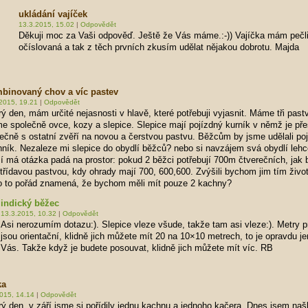
ukládání vajíček
13.3.2015, 15.02
|
Odpovědět
Děkuji moc za Vaši odpověď. Ještě že Vás máme.:-)) Vajíčka mám pečl
očíslovaná a tak z těch prvních zkusím udělat nějakou dobrotu. Majda
binovaný chov a víc pastev
2015, 19.21
|
Odpovědět
ý den, mám určité nejasnosti v hlavě, které potřebuji vyjasnit. Máme tři past
 společně ovce, kozy a slepice. Slepice mají pojízdný kurník v němž je p
ečně s ostatní zvěří na novou a čerstvou pastvu. Běžcům by jsme udělali po
ník. Nezaleze mi slepice do obydlí běžců? nebo si navzájem svá obydlí lehce
í má otázka padá na prostor: pokud 2 běžci potřebují 700m čtverečních, jak b
třídavou pastvou, kdy ohrady mají 700, 600,600. Zvýšili bychom jim tím život
o to pořád znamená, že bychom měli mít pouze 2 kachny?
indický běžec
13.3.2015, 10.32
|
Odpovědět
Asi nerozumím dotazu:). Slepice vleze všude, takže tam asi vleze:). Metry 
jsou orientační, klidně jich můžete mít 20 na 10×10 metrech, to je opravdu je
Vás. Takže když je budete posouvat, klidně jich můžete mít víc. RB
ka
015, 14.14
|
Odpovědět
ý den, v září jsme si pořídily jednu kachnu a jednoho kačera. Dnes jsem naš