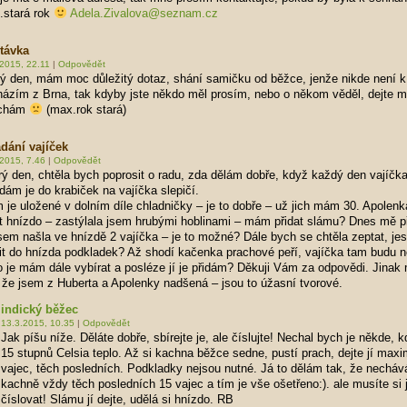
.stará rok
Adela.Zivalova@seznam.cz
távka
2015, 22.11
|
Odpovědět
ý den, mám moc důležitý dotaz, shání samičku od běžce, jenže nikde není k
ázím z Brna, tak kdyby jste někdo měl prosím, nebo o někom věděl, dejte m
chám
(max.rok stará)
dání vajíček
2015, 7.46
|
Odpovědět
ý den, chtěla bych poprosit o radu, zda dělám dobře, když každý den vajíčk
dám je do krabiček na vajíčka slepičí.
je uložené v dolním díle chladničky – je to dobře – už jich mám 30. Apolenk
t hnízdo – zastýlala jsem hrubými hoblinami – mám přidat slámu? Dnes mě p
sem našla ve hnízdě 2 vajíčka – je to možné? Dále bych se chtěla zeptat, je
it do hnízda podkladek? Až shodí kačenka prachové peří, vajíčka tam budu 
 je mám dále vybírat a posléze jí je přidám? Děkuji Vám za odpovědi. Jina
, že jsem z Huberta a Apolenky nadšená – jsou to úžasní tvorové.
indický běžec
13.3.2015, 10.35
|
Odpovědět
Jak píšu níže. Děláte dobře, sbírejte je, ale číslujte! Nechal bych je někde, k
15 stupnů Celsia teplo. Až si kachna běžce sedne, pustí prach, dejte jí max
vajec, těch posledních. Podkladky nejsou nutné. Já to dělám tak, že nechá
kachně vždy těch posledních 15 vajec a tím je vše ošetřeno:). ale musíte si 
číslovat! Slámu jí dejte, udělá si hnízdo. RB