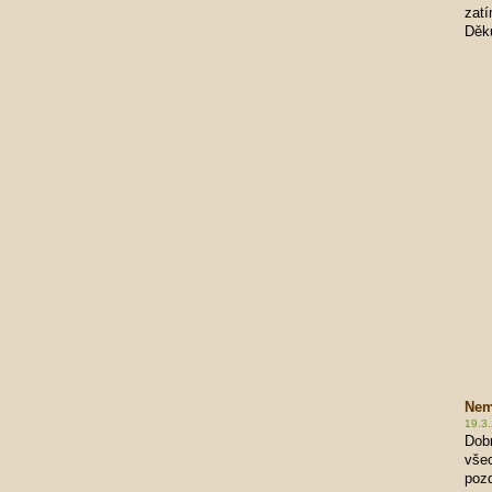
zatí
Děku
Ne
19.3
Dobr
všec
poz