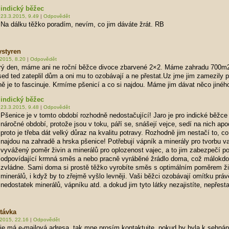
indický běžec
23.3.2015, 9.49
|
Odpovědět
Na dálku těžko poradím, nevím, co jim dáváte žrát. RB
ystyren
2015, 8.20
|
Odpovědět
rý den, máme ani ne roční běžce divoce zbarvené 2×2. Máme zahradu 700m2
ed ted zateplil dům a oni mu to ozobávají a ne přestat.Uz jme jim zamezily p
ně je to fascinuje. Krmíme pšenicí a co si najdou. Máme jim dávat něco jinéh
indický běžec
23.3.2015, 9.48
|
Odpovědět
Pšenice je v tomto období rozhodně nedostačující! Jaro je pro indické běžce
náročné období, protože jsou v toku, páří se, snášejí vejce, sedí na nich ap
proto je třeba dát velký důraz na kvalitu potravy. Rozhodně jim nestačí to, co
najdou na zahradě a hrska pšenice! Potřebují vápník a minerály pro tvorbu va
vyvážený poměr živin a minerálů pro oplozenost vajec, a to jim zabezpečí p
odpovídající krmná směs a nebo pracně vyráběné žrádlo doma, což málokdo
zvládne. Sami doma si prostě těžko vyrobíte směs s optimálním poměrem ži
minerálů, i když by to zřejmě vyšlo levněji. Vaši běžci ozobávají omítku práv
nedostatek minerálů, vápníku atd. a dokud jim tyto látky nezajistíte, nepřes
távka
.2015, 22.16
|
Odpovědět
je má e-mailová adresa, tak mne prosím kontaktujte, pokud by byla k sehná