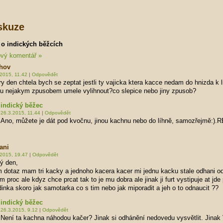
skuze
 o indických běžcích
ový komentář »
hov
2015, 11.42
|
Odpovědět
y den chtela bych se zeptat jestli ty vajicka ktera kacce nedam do hnizda k l
u nejakym zpusobem umele vylihnout?co slepice nebo jiny zpusob?
indický běžec
26.3.2015, 11.44
|
Odpovědět
Ano, můžete je dát pod kvočnu, jinou kachnu nebo do líhně, samozřejmě:).R
ani
.2015, 19.47
|
Odpovědět
ý den,
dotaz mam tri kacky a jednoho kacera kacer mi jednu kacku stale odhani od
m proc ale kdyz chce prcat tak to je mu dobra ale jinak ji furt vystipuje at jde 
inka skoro jak samotarka co s tim nebo jak miporadit a jeh o to odnaucit ??
indický běžec
26.3.2015, 9.12
|
Odpovědět
Není ta kachna náhodou kačer? Jinak si odhánění nedovedu vysvětlit. Jinak