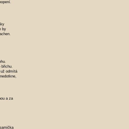
hopení.
aky
e by
kachen.
ohu.
 břichu.
s už odmítá
 nedotkne,
nou a za
 samička