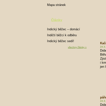
Mapa stránek
Články
Indický běžec – domácí
mazlíček
Indičtí běžci k odběru
Indický běžec sedí!
Kač
24.3
všechny články »
Dobr
Běha
Zjis
i kr
jen 
pář
24.3.
Dobr