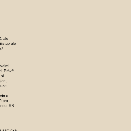
, ale
řístup ale
o?
 velmi
od. Právě
 si
jec,
ouze
vin a
ě pro
tanou. RB
ní samička