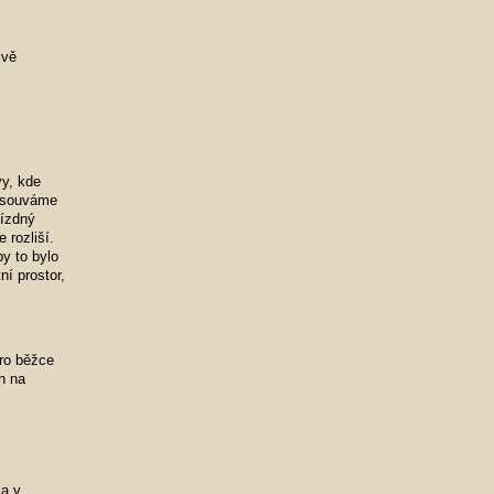
ivě
vy, kde
řesouváme
jízdný
 rozliší.
y to bylo
ní prostor,
pro běžce
n na
la v