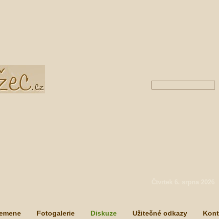
Čtvrtek 6. srpna 2026
lemene
Fotogalerie
Diskuze
Užitečné odkazy
Kont