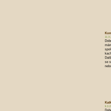
Kom
11.3.
Dobr
máme
spol
kach
Dalš
se s
neb
Kat
9.3.2
Dobr