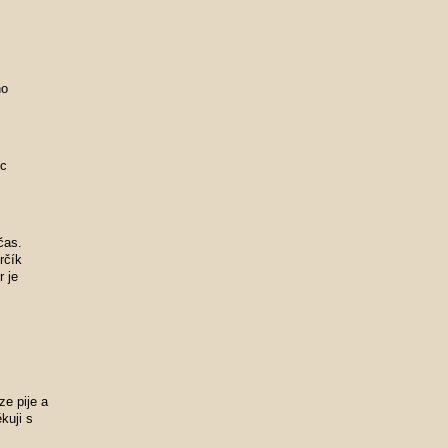
ho
ec
čas.
rčík
r je
e pije a
kuji s