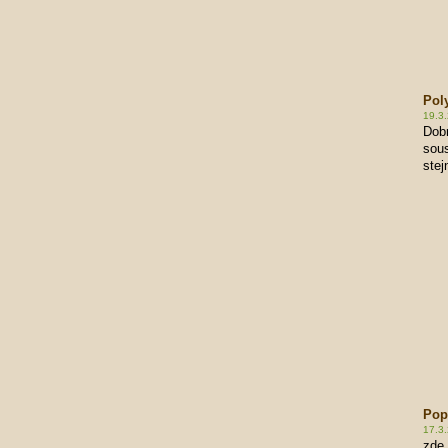
Pol
19.3.
Dob
sous
stej
Pop
17.3
zde 