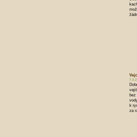
kach
mož
žádn
Vej
7.3.2
Dobr
vají
bez 
vody
k ry
za 