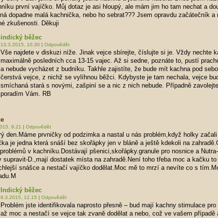
níku první vajíčko. Můj dotaz je asi hloupý, ale mám jim ho tam nechat a dou
ná dopadne malá kachnička, nebo ho sebrat??? Jsem opravdu začátečník 
é zkušenosti. Děkuji
indický běžec
13.3.2015, 10.30
|
Odpovědět
Vše najdete v diskuzi níže. Jinak vejce sbírejte, číslujte si je. Vždy nechte 
maximálně posledních cca 13-15 vajec. Až si sedne, poznáte to, pustí prach
a nebude vycházet z budníku. Takhle zajistíte, že bude mít kachna pod seb
čerstvá vejce, z nichž se vylíhnou běžci. Kdybyste je tam nechala, vejce bu
smíchaná stará s novými, zašpiní se a nic z nich nebude. Případně zavolejte
poradím Vám. RB
ce
015, 9.21
|
Odpovědět
ý den.Máme prvničky od podzimka a nastal u nás problém,když holky začali
čka je jedna která snáší bez skořápky jen v bláně a ještě kdekoli na zahradě.
problémů v kachníku.Dostávají pšenici,skořápky.granule pro nosnice a Nutra
 supravit-D.,mají dostatek místa na zahradě.Není toho třeba moc a kačku to 
chlejší snášce a nestačí vajíčko dodělat.Moc mě to mrzí a nevíte co s tím.M
radu.M
Indický běžec
9.3.2015, 12.15
|
Odpovědět
Problém jste identifikovala naprosto přesně – bud mají kachny stimulace pr
až moc a nestačí se vejce tak zvaně dodělat a nebo, což ve vašem případě 