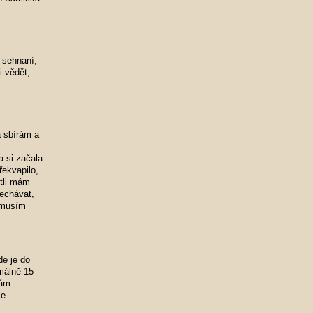
 sehnaní,
i vědět,
a sbírám a
a si začala
řekvapilo,
stli mám
nechávat,
k musím
de je do
imálně 15
vám
je