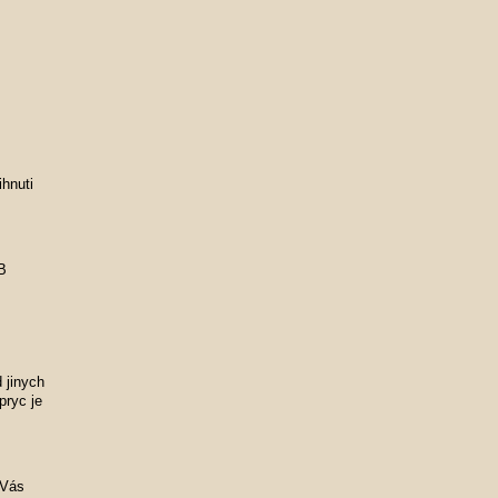
ihnuti
B
 jinych
pryc je
 Vás