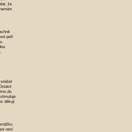
fat, že
a nemám
kachně
ové peří
ou
dou
,
 snášet
Ostatní
-mix,do
stimuluje
oc děkuji
o snážku
ani není