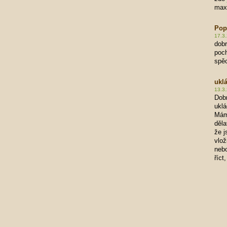
max
Pop
17.3.
dobr
poch
spě
uklá
13.3.
Dobr
uklá
Mám 
děla
že j
vlož
nebo
říct