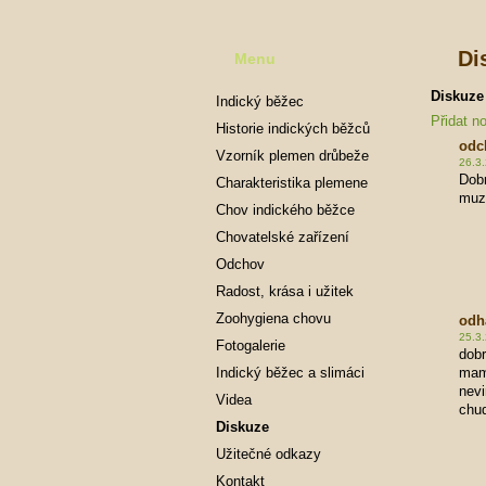
Di
Menu
Diskuze
Indický běžec
Přidat n
Historie indických běžců
odc
Vzorník plemen drůbeže
26.3.
Dobr
Charakteristika plemene
muz
Chov indického běžce
Chovatelské zařízení
Odchov
Radost, krása i užitek
Zoohygiena chovu
odh
25.3
Fotogalerie
dobr
Indický běžec a slimáci
mam 
nevi
Videa
chud
Diskuze
Užitečné odkazy
Kontakt