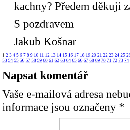
kachny? Předem děkuji 
S pozdravem
Jakub Košnar
1
2
3
4
5
6
7
8
9
10
11
12
13
14
15
16
17
18
19
20
21
22
23
24
25
2
53
54
55
56
57
58
59
60
61
62
63
64
65
66
67
68
69
70
71
72
73
74
Napsat komentář
Vaše e-mailová adresa nebu
informace jsou označeny
*