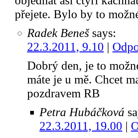
objednat asi čtyři kachňat
přejete. Bylo by to mož
Radek Beneš
says:
22.3.2011, 9.10
|
Odpo
Dobrý den, je to možn
máte je u mě. Chcet ma
pozdravem RB
Petra Hubáčková
sa
22.3.2011, 19.00
|
O