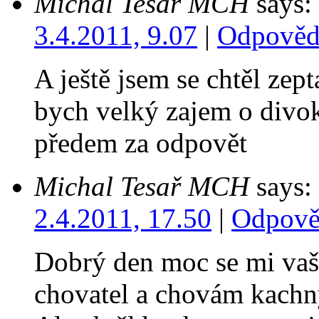
Michal Tesař MCH
says:
3.4.2011, 9.07
|
Odpověd
A ještě jsem se chtěl zept
bych velký zajem o divo
předem za odpovět
Michal Tesař MCH
says:
2.4.2011, 17.50
|
Odpově
Dobrý den moc se mi vaše
chovatel a chovám kachny 