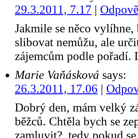
29.3.2011, 7.17
|
Odpově
Jakmile se něco vylíhne, 
slibovat nemůžu, ale urč
zájemcům podle pořadí. 
Marie Vaňásková
says:
26.3.2011, 17.06
|
Odpov
Dobrý den, mám velký zá
běžců. Chtěla bych se zep
zamluvit?, tedy pokud se