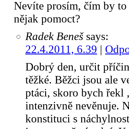
Nevíte prosím, čím by to m
nějak pomoct?
Radek Beneš
says:
22.4.2011, 6.39
|
Odpo
Dobrý den, určit příčin
těžké. Běžci jsou ale 
ptáci, skoro bych řekl
intenzivně nevěnuje. N
konstituci s náchylnos