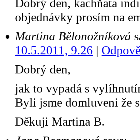
Dobrý den, kachňata indi
objednávky prosím na em
Martina Bělonožníková
s
10.5.2011, 9.26
|
Odpově
Dobrý den,
jak to vypadá s vylíhnut
Byli jsme domluveni že 
Děkuji Martina B.