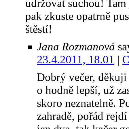
udržovat suchou! Tam j
pak zkuste opatrně pus
štěstí!
Jana Rozmanová
sa
23.4.2011, 18.01
|
O
Dobrý večer, děkuji 
o hodně lepší, už za
skoro neznatelně. Po
zahradě, pořád rejdí
jen dva, tak kačer 