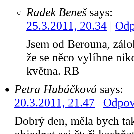
Radek Beneš
says:
25.3.2011, 20.34
|
Odp
Jsem od Berouna, zálohu
že se něco vylíhne nik
května. RB
Petra Hubáčková
says:
20.3.2011, 21.47
|
Odpov
Dobrý den, měla bych tak