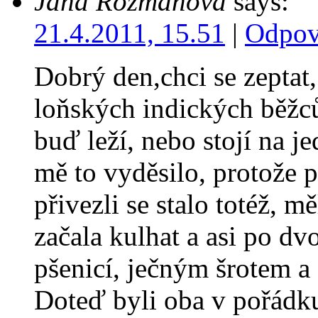
Jana Rozmanová
says:
21.4.2011, 15.51
|
Odpov
Dobrý den,chci se zeptat,
loňských indických běžců
buď leží, nebo stojí na 
mě to vyděsilo, protože p
přivezli se stalo totéž, m
začala kulhat a asi po d
pšenicí, ječným šrotem a
Doteď byli oba v pořádku