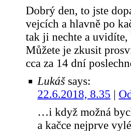
Dobrý den, to jste dop
vejcích a hlavně po ka
tak ji nechte a uvidít
Můžete je zkusit prosv
cca za 14 dní poslechno
Lukáš
says:
22.6.2018, 8.35
|
Od
…i když možná bych z
a kačce nejprve vyl