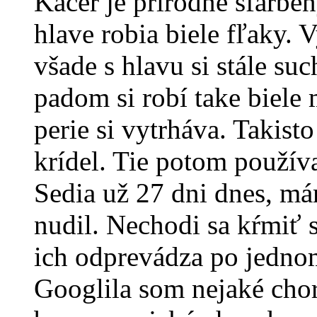
Kacer je prírodné sfarbe
hlave robia biele fľaky. 
všade s hlavu si stále su
padom si robí take biele
perie si vytrháva. Takisto
krídel. Tie potom použív
Sedia už 27 dni dnes, má
nudil. Nechodi sa kŕmiť s
ich odprevádza po jedno
Googlila som nejaké chor