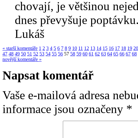
chovají, je většinou nej
dnes převyšuje poptávku
Lukáš
« starší komentáře
1
2
3
4
5
6
7
8
9
10
11
12
13
14
15
16
17
18
19
2
47
48
49
50
51
52
53
54
55
56
57
58
59
60
61
62
63
64
65
66
67
68
novější komentáře »
Napsat komentář
Vaše e-mailová adresa nebu
informace jsou označeny
*