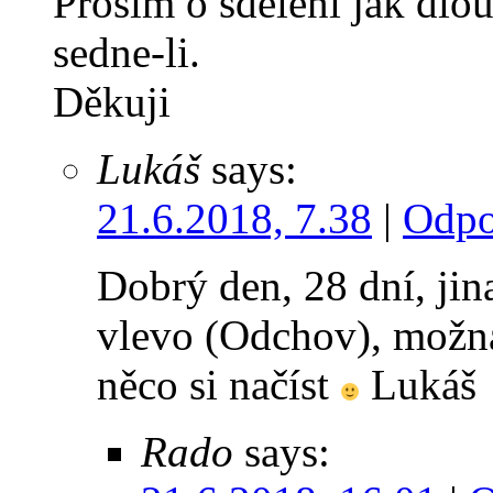
Prosím o sdělení jak dlou
sedne-li.
Děkuji
Lukáš
says:
21.6.2018, 7.38
|
Odpo
Dobrý den, 28 dní, ji
vlevo (Odchov), možná 
něco si načíst
Lukáš
Rado
says: