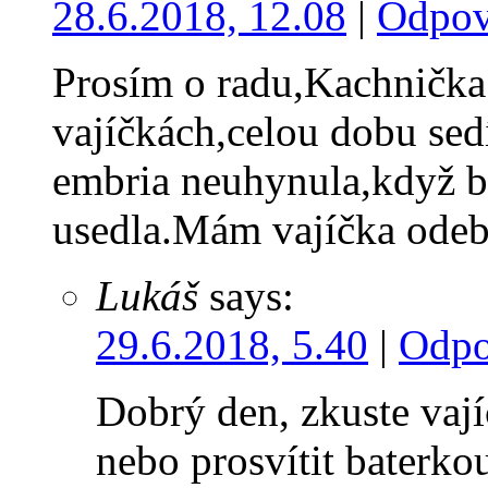
28.6.2018, 12.08
|
Odpov
Prosím o radu,Kachnička 
vajíčkách,celou dobu sed
embria neuhynula,když by
usedla.Mám vajíčka odeb
Lukáš
says:
29.6.2018, 5.40
|
Odpo
Dobrý den, zkuste vají
nebo prosvítit baterk