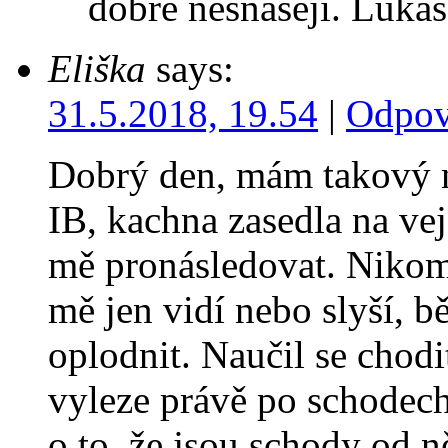
dobře nesnášejí. Lukáš
Eliška
says:
31.5.2018, 19.54
|
Odpov
Dobrý den, mám takový n
IB, kachna zasedla na vejc
mě pronásledovat. Nikomu
mě jen vidí nebo slyší, 
oplodnit. Naučil se chod
vyleze právě po schodech
o to, že jsou schody od n