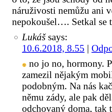
náruživosti nemůžu ani v
nepokoušel…. Setkal se
Lukáš
says:
10.6.2018, 8.55
|
Odpo
no jo no, hormony. P
zamezil nějakým mobi
podobným. Na nás kače
němu zády, ale pak děl
odchovaný doma, tak t