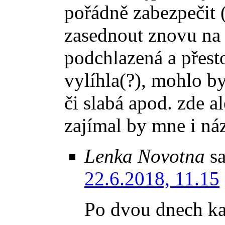
pořádně zabezpečit (
zasednout znovu na 
podchlazená a přest
vylíhla(?), mohlo by
či slabá apod. zde 
zajímal by mne i náz
Lenka Novotna
s
22.6.2018, 11.15
Po dvou dnech kac