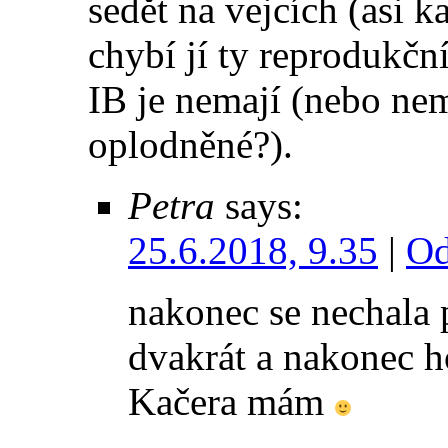
sedět na vejcích (asi k
chybí jí ty reprodukčn
IB je nemají (nebo nem
oplodněné?).
Petra
says:
25.6.2018, 9.35
|
Od
nakonec se nechala p
dvakrát a nakonec ho
Kačera mám