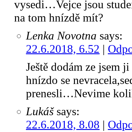
vysedi…Vejce jsou stude
na tom hnízdě mít?
Lenka Novotna
says:
22.6.2018, 6.52
|
Odpo
Ještě dodám ze jsem ji
hnízdo se nevracela,se
prenesli…Nevime kol
Lukáš
says:
22.6.2018, 8.08
|
Odpo