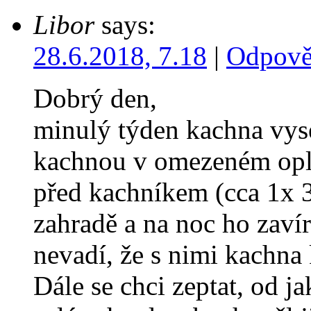
Libor
says:
28.6.2018, 7.18
|
Odpově
Dobrý den,
minulý týden kachna vyse
kachnou v omezeném oplo
před kachníkem (cca 1x 3
zahradě a na noc ho zavír
nevadí, že s nimi kach
Dále se chci zeptat, od j