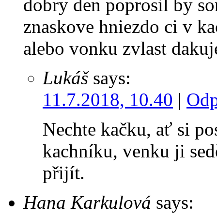
dobry den poprosil by s
znaskove hniezdo ci v ka
alebo vonku zvlast daku
Lukáš
says:
11.7.2018, 10.40
|
Odp
Nechte kačku, ať si po
kachníku, venku ji sed
přijít.
Hana Karkulová
says: