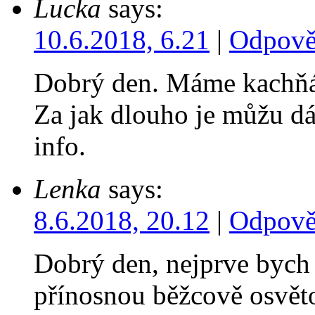
Lucka
says:
10.6.2018, 6.21
|
Odpově
Dobrý den. Máme kachňá
Za jak dlouho je můžu d
info.
Lenka
says:
8.6.2018, 20.12
|
Odpově
Dobrý den, nejprve bych
přínosnou běžcově osvěto