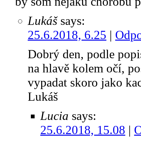
by som nejakú chorobu pr
Lukáš
says:
25.6.2018, 6.25
|
Odpo
Dobrý den, podle popis
na hlavě kolem očí, po
vypadat skoro jako k
Lukáš
Lucia
says:
25.6.2018, 15.08
|
O