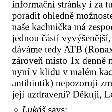
informační stránky i za t
poradit ohledně možnoste
naše kachnička má zespo
jednou částí vyvýšenější,
dáváme tedy ATB (Ronaxa
zároveň místo 1x denně 
nyní v klidu v malém kac
antibiotik) nepozoruji z
její uzdravení? Děkuji, 
Lukáš
says: