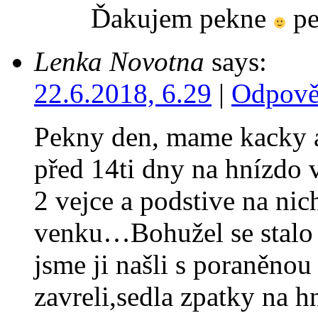
Ďakujem pekne
pe
Lenka Novotna
says:
22.6.2018, 6.29
|
Odpově
Pekny den, mame kacky a
před 14ti dny na hnízdo 
2 vejce a podstive na ni
venku…Bohužel se stalo z
jsme ji našli s poraněno
zavreli,sedla zpatky na 