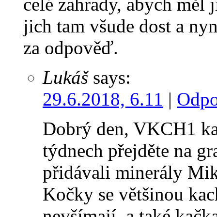
celé zahrady, abych měl ji
jich tam všude dost a nyn
za odpověď.
Lukáš
says:
29.6.2018, 6.11
|
Odpo
Dobrý den, VKCH1 kačc
týdnech přejděte na gr
přidávali minerály Mik
Kočky se většinou kach
nevšímají, a také kačk