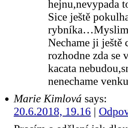
hejnu,nevypada to
Sice ještě pokulh
rybníka…Myslim 
Nechame ji ještě 
rozhodne zda se v
kacata nebudou,sna
nenechame venk
Marie Kimlová
says:
20.6.2018, 19.16
|
Odpov