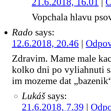
21.6.2018, 16.01
|
O
Vopchala hlavu psovi
Rado
says:
12.6.2018, 20.46
|
Odpov
Zdravim. Mame male kaci
kolko dni po vyliahnuti 
im mozeme dat „bazenik“
Lukáš
says:
21.6.2018, 7.39
|
Odpo