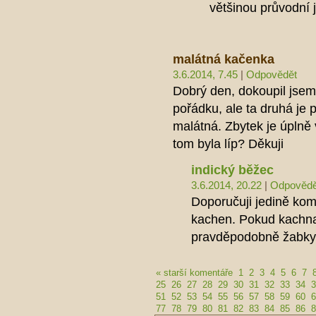
většinou průvodní 
malátná kačenka
3.6.2014, 7.45
|
Odpovědět
Dobrý den, dokoupil jsem 
pořádku, ale ta druhá je 
malátná. Zbytek je úplně 
tom byla líp? Děkuji
indický běžec
3.6.2014, 20.22
|
Odpovědě
Doporučuji jedině kom
kachen. Pokud kachna
pravděpodobně žabky
« starší komentáře
1
2
3
4
5
6
7
25
26
27
28
29
30
31
32
33
34
3
51
52
53
54
55
56
57
58
59
60
6
77
78
79
80
81
82
83
84
85
86
8