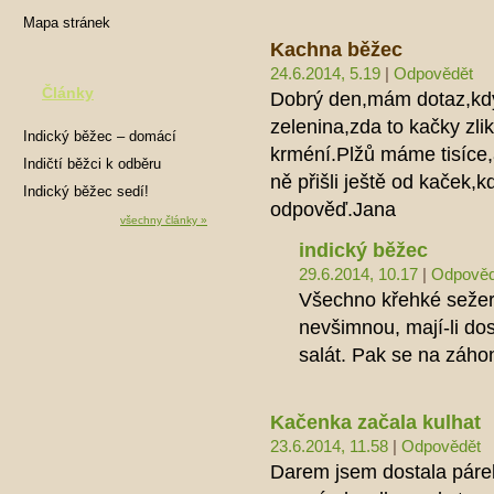
Mapa stránek
Kachna běžec
24.6.2014, 5.19
|
Odpovědět
Články
Dobrý den,mám dotaz,kdy
zelenina,zda to kačky zli
Indický běžec – domácí
krméní.Plžů máme tisíce,
mazlíček
Indičtí běžci k odběru
ně přišli ještě od kaček,
Indický běžec sedí!
odpověď.Jana
všechny články »
indický běžec
29.6.2014, 10.17
|
Odpověd
Všechno křehké sežerou
nevšimnou, mají-li dos
salát. Pak se na záho
Kačenka začala kulhat
23.6.2014, 11.58
|
Odpovědět
Darem jsem dostala párek 