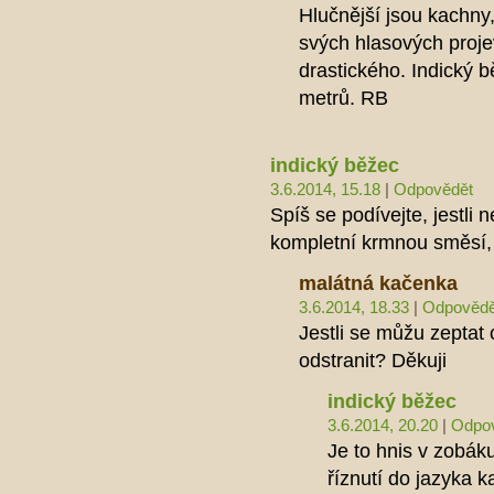
Hlučnější jsou kachny,
svých hlasových projev
drastického. Indický 
metrů. RB
indický běžec
3.6.2014, 15.18
|
Odpovědět
Spíš se podívejte, jestli
kompletní krmnou směsí,
malátná kačenka
3.6.2014, 18.33
|
Odpovědě
Jestli se můžu zeptat 
odstranit? Děkuji
indický běžec
3.6.2014, 20.20
|
Odpo
Je to hnis v zobáku
říznutí do jazyka k