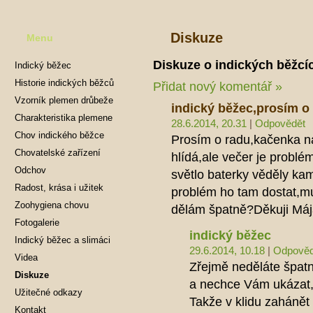
Diskuze
Menu
Diskuze o indických běžcí
Indický běžec
Historie indických běžců
Přidat nový komentář »
Vzorník plemen drůbeže
indický běžec,prosím o
Charakteristika plemene
28.6.2014, 20.31
|
Odpovědět
Chov indického běžce
Prosím o radu,kačenka ná
Chovatelské zařízení
hlídá,ale večer je probl
Odchov
světlo baterky věděly ka
Radost, krása i užitek
problém ho tam dostat,mu
Zoohygiena chovu
dělám špatně?Děkuji Má
Fotogalerie
indický běžec
Indický běžec a slimáci
29.6.2014, 10.18
|
Odpověd
Videa
Zřejmě neděláte špatně
Diskuze
a nechce Vám ukázat, 
Užitečné odkazy
Takže v klidu zahánět 
Kontakt