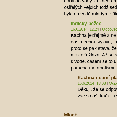
doby do vody za kačerem, 
osiřelých vejcích totiž se
byla na vodě mladým pří
indický běžec
16.6.2014, 12.24
|
Odpověd
Kachna jezřejmě z ne
dostatečnou výživu, ta
proto se pak stává, ž
mazová žláza. Až se sro
k vodě, časem se to u
porucha metabolismu
Kachna neumí plav
16.6.2014, 18.03
|
Odp
Děkuji, že se odpo
vše s naší kačkou
Mladé