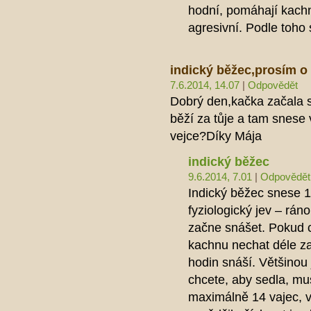
hodní, pomáhají kachně
agresivní. Podle toho 
indický běžec,prosím o
7.6.2014, 14.07
|
Odpovědět
Dobrý den,kačka začala 
běží za tůje a tam snese 
vejce?Díky Mája
indický běžec
9.6.2014, 7.01
|
Odpovědět
Indický běžec snese 1
fyziologický jev – rán
začne snášet. Pokud c
kachnu nechat déle za
hodin snáší. Většinou
chcete, aby sedla, mus
maximálně 14 vajec, v