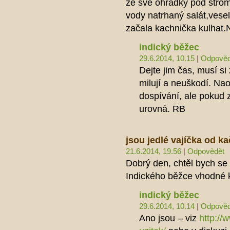
ze své ohradky pod stro
vody natrhaný salát,ves
začala kachnička kulhat
indický běžec
29.6.2014, 10.15
|
Odpověd
Dejte jim čas, musí si
milují a neuškodí. Nao
dospívání, ale pokud z
urovná. RB
jsou jedlé vajíčka od k
21.6.2014, 19.56
|
Odpovědět
Dobrý den, chtěl bych se 
Indického běžce vhodné 
indický běžec
29.6.2014, 10.14
|
Odpověd
Ano jsou – viz
http://