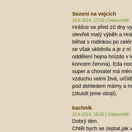
Sezení na vejcích
18.6.2014, 17.03
|
Odpovědět
Hrášce se před 10 dny vyl
otevřeli malý výběh a Hr
běhat s rodinkou po celé
se však uklidnila a je z 
oddělení hejna hnízdo v lo
koncem června). Eda nocu
super a chovatel má mén
vzduchu velmi živá, určit
pod dohledem mámy a ma
(zkusili jsme obojí).
kachník
15.6.2014, 18.35
|
Odpovědět
Dobrý den.
Chtěl bych se zeptat,jak 