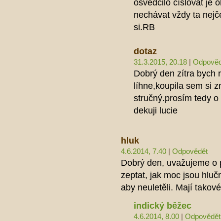
osvědčilo číslovat je
nechávat vždy ta nejče
si.RB
dotaz
31.3.2015, 20.18
|
Odpověd
Dobrý den zítra bych 
líhne,koupila sem si z
stručný.prosím tedy o
dekuji lucie
hluk
4.6.2014, 7.40
|
Odpovědět
Dobrý den, uvažujeme o p
zeptat, jak moc jsou hlučn
aby neuletěli. Mají takov
indický běžec
4.6.2014, 8.00
|
Odpovědět