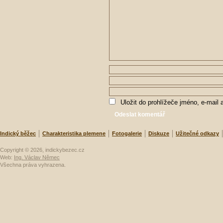
Uložit do prohlížeče jméno, e-mail
Indický běžec
Charakteristika plemene
Fotogalerie
Diskuze
Užitečné odkazy
Copyright © 2026, indickybezec.cz
Web:
Ing. Václav Němec
Všechna práva vyhrazena.