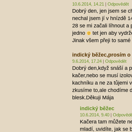
10.6.2014, 14.21
|
Odpovědět
Dobrý den, jen jsem se 
nechal jsem jí v hnízdě 1
28 se mi začali líhnout a
jedno
tet jen aby vydrž
Jinak všem přeji to samé
indický běžec,prosím o
9.6.2014, 17.24
|
Odpovědět
Dobrý den,když snáší a p
kačer,nebo se musí izolov
kachníku a ne za tůjemi 
zkusíme to,ale chodíme d
blesk.Děkuji Mája
indický běžec
10.6.2014, 9.40
|
Odpovědě
Kačera tam můžete nech
mladí, uvidíte, jak se 