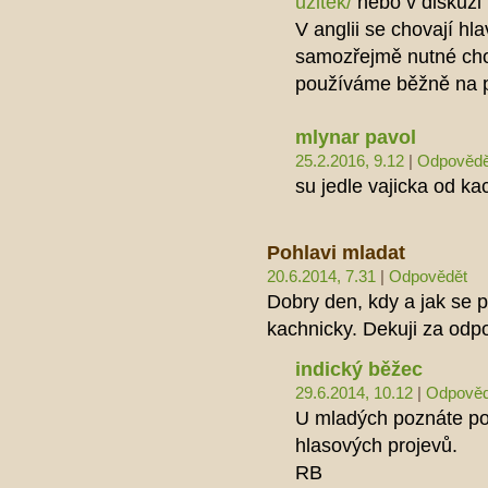
uzitek/
nebo v diskuzi 
V anglii se chovají hla
samozřejmě nutné cho
používáme běžně na 
mlynar pavol
25.2.2016, 9.12
|
Odpovědě
su jedle vajicka od ka
Pohlavi mladat
20.6.2014, 7.31
|
Odpovědět
Dobry den, kdy a jak se 
kachnicky. Dekuji za odp
indický běžec
29.6.2014, 10.12
|
Odpověd
U mladých poznáte poh
hlasových projevů.
RB