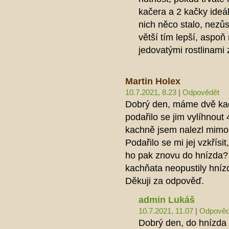
kačera a 2 kačky ideá
nich něco stalo, nez
větší tím lepší, aspo
jedovatými rostlinam
Martin Holex
10.7.2021, 8.23
|
Odpovědět
Dobrý den, máme dvě kac
podařilo se jim vylíhnout 
kachně jsem nalezl mimo 
Podařilo se mi jej vzkřísit
ho pak znovu do hnízda? A
kachňata neopustily hníz
Děkuji za odpověď.
admin Lukáš
10.7.2021, 11.07
|
Odpověd
Dobrý den, do hnízda h