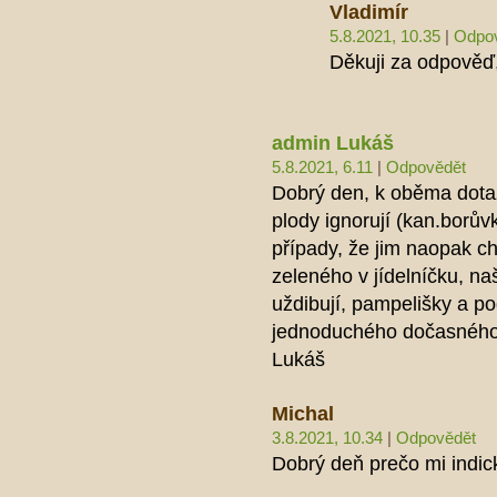
Vladimír
5.8.2021, 10.35
|
Odpo
Děkuji za odpověď
admin Lukáš
5.8.2021, 6.11
|
Odpovědět
Dobrý den, k oběma dotaz
plody ignorují (kan.borůvk
případy, že jim naopak ch
zeleného v jídelníčku, na
uždibují, pampelišky a p
jednoduchého dočasného mo
Lukáš
Michal
3.8.2021, 10.34
|
Odpovědět
Dobrý deň prečo mi indic