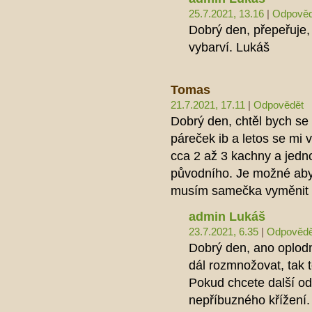
25.7.2021, 13.16
|
Odpověd
Dobrý den, přepeřuje,
vybarví. Lukáš
Tomas
21.7.2021, 17.11
|
Odpovědět
Dobrý den, chtěl bych se 
páreček ib a letos se mi 
cca 2 až 3 kachny a jed
původního. Je možné aby 
musím samečka vyměnit
admin Lukáš
23.7.2021, 6.35
|
Odpovědě
Dobrý den, ano oplodn
dál rozmnožovat, tak t
Pokud chcete další odc
nepříbuzného křížení. 