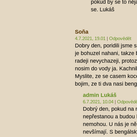
pokud by se to něja
se. Lukáš
Soňa
4.7.2021, 19.01
|
Odpovědět
Dobry den, poridili jsme 
je bohuzel nahani, takze b
radeji nevychazeji, protoze
nosim do vody ja. Kachnik 
Myslite, ze se casem koce
bojim, ze ti dva nasi beng
admin Lukáš
6.7.2021, 10.04
|
Odpovědě
Dobrý den, pokud na n
nepřestanou a budou 
nemohou. U nás je něk
nevšímají. S bengálsk