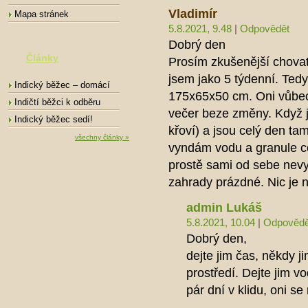
Vladimír
Mapa stránek
5.8.2021, 9.48
|
Odpovědět
Dobrý den
Články
Prosím zkušenější chovate
jsem jako 5 týdenní. Ted
Indický běžec – domácí
175x65x50 cm. Oni vůbec 
mazlíček
Indičtí běžci k odběru
večer beze změny. Když j
Indický běžec sedí!
křoví) a jsou celý den tam
všechny články »
vyndám vodu a granule cc
prostě sami od sebe nevy
zahrady prázdné. Nic je n
admin Lukáš
5.8.2021, 10.04
|
Odpovědě
Dobrý den,
dejte jim čas, někdy j
prostředí. Dejte jim v
pár dní v klidu, oni se