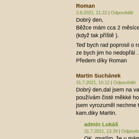
Roman
2.8.2021, 21.22
|
Odpovědět
Dobrý den,
Běžce mám cca 2 měsíce.
(když tak příště ).
Teď bych rad poprosil o r
ze bych jim ho nedopřál 
Předem díky Roman
Martin Suchánek
31.7.2021, 10.12
|
Odpovědět
Dobrý den,dal jsem na vaš
používám čisté měkké hob
jsem vyrozuměl nechme to
kam.diky Martin.
admin Lukáš
31.7.2021, 13.39
|
Odpověd
OK, myslím, že u mámy