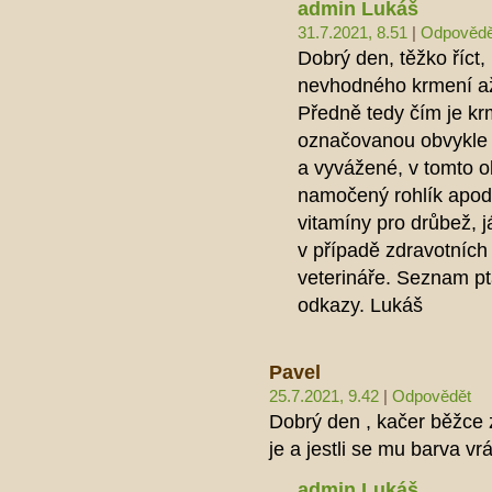
admin Lukáš
31.7.2021, 8.51
|
Odpovědě
Dobrý den, těžko říct,
nevhodného krmení až
Předně tedy čím je k
označovanou obvykle 
a vyvážené, v tomto ob
namočený rohlík apod…
vitamíny pro drůbež, 
v případě zdravotních
veterináře. Seznam pt
odkazy. Lukáš
Pavel
25.7.2021, 9.42
|
Odpovědět
Dobrý den , kačer běžce z
je a jestli se mu barva vrá
admin Lukáš