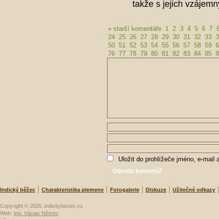
takže s jejich vzáje
« starší komentáře
1
2
3
4
5
6
7
24
25
26
27
28
29
30
31
32
33
3
50
51
52
53
54
55
56
57
58
59
6
76
77
78
79
80
81
82
83
84
85
8
Uložit do prohlížeče jméno, e-mail
Indický běžec
Charakteristika plemene
Fotogalerie
Diskuze
Užitečné odkazy
Copyright © 2026, indickybezec.cz
Web:
Ing. Václav Němec