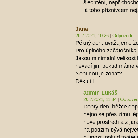
šlechtění, např.chocho
já toho příznivcem ne
Jana
20.7.2021, 10.26
|
Odpovědět
Pěkný den, uvažujeme že 
Pro úplného začátečník
Jakou minimální velikost 
nevadí jim pokud máme v 
Nebudou je zobat?
Děkuji L.
admin Lukáš
20.7.2021, 11.34
|
Odpověd
Dobrý den, běžce dopo
hejno se přes zimu lép
nové prostředí a z jar
na podzim bývá největ
nutnost, pokud trváte 