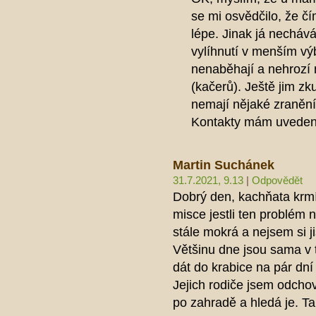
se mi osvědčilo, že č
lépe. Jinak já nechá
vylíhnutí v menším vý
nenaběhají a nehrozí 
(kačerů). Ještě jim zk
nemají nějaké zraněn
Kontakty mám uvedený
Martin Suchánek
31.7.2021, 9.13
|
Odpovědět
Dobrý den, kachňata krm
misce jestli ten problém 
stále mokrá a nejsem si j
Většinu dne jsou sama v 
dát do krabice na pár dní
Jejich rodiče jsem odchov
po zahradě a hledá je. Ta