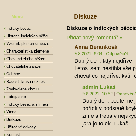
Diskuze
Menu
Diskuze o indických běžcí
Indický běžec
Historie indických běžců
Přidat nový komentář »
Vzorník plemen drůbeže
Anna Beránková
Charakteristika plemene
9.8.2021, 6.04
|
Odpovědět
Chov indického běžce
Dobrý den, kdy nejdříve n
Chovatelské zařízení
Letos jsem nestihla vše př
Odchov
chovat co nejdříve, kvůli
Radost, krása i užitek
admin Lukáš
Zoohygiena chovu
9.8.2021, 10.52
|
Odpovědě
Fotogalerie
Dobrý den, podle mě j
Indický běžec a slimáci
pořídit v podstatě kdy
Videa
zimě a třeba v nějaký
Diskuze
jara je to ok. Lukáš
Užitečné odkazy
Kontakt