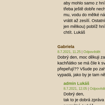
aby mohlo samo z hníz
třeba ještě dobře nech
mu, vodu do mělké ná
vrátit až zesílí. Osta
jen mělkou) poblíž hní
chtít. Lukáš
Gabriela
8.7.2021, 11.25
|
Odpovědět
Dobrý den, moc děkuji za 
kachňátko se má čile k sv
přepeřují?? Všude po za
vypadá, jako by je tam n
admin Lukáš
8.7.2021, 12.05
|
Odpovědě
Dobrý den,
tak to je dobrá zpráva