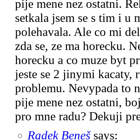
pije mene nez ostatni. R
setkala jsem se s tim i u 
polehavala. Ale co mi del
zda se, ze ma horecku. 
horecku a co muze byt p
jeste se 2 jinymi kacaty,
problemu. Nevypada to na
pije mene nez ostatni, b
pro mne radu? Dekuji pr
Radek Beneš
says: