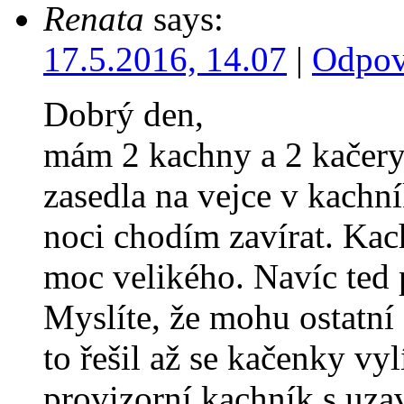
Renata
says:
17.5.2016, 14.07
|
Odpov
Dobrý den,
mám 2 kachny a 2 kačery
zasedla na vejce v kachní
noci chodím zavírat. Ka
moc velikého. Navíc ted 
Myslíte, že mohu ostatní 
to řešil až se kačenky v
provizorní kachník s uz