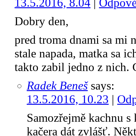
13.5.2016, 8.04
|
Odpově
Dobry den,
pred troma dnami sa mi n
stale napada, matka sa ic
takto zabil jedno z nich.
Radek Beneš
says:
13.5.2016, 10.23
|
Odp
Samozřejmě kachnu s k
kačera dát zvlášť. Někt