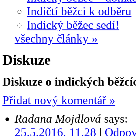
Indičtí běžci k odběru
Indický běžec sedí!
všechny články »
Diskuze
Diskuze o indických běžcí
Přidat nový komentář »
Radana Mojdlová
says:
25.5.2016, 11.28
|
Odpov