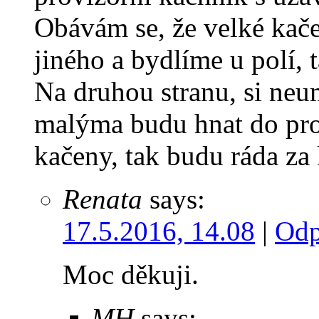
Obávám se, že velké kače
jiného a bydlíme u polí,
Na druhou stranu, si neu
malýma budu hnat do pro
kačeny, tak budu ráda za
Renata
says:
17.5.2016, 14.08
|
Odp
Moc děkuji.
MH
says: