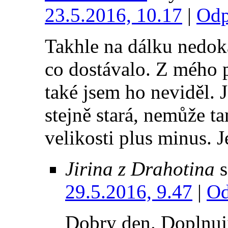
23.5.2016, 10.17
|
Odp
Takhle na dálku nedoká
co dostávalo. Z mého 
také jsem ho neviděl. J
stejně stará, nemůže ta
velikosti plus minus. 
Jirina z Drahotina
s
29.5.2016, 9.47
|
Od
Dobry den. Doplnuj