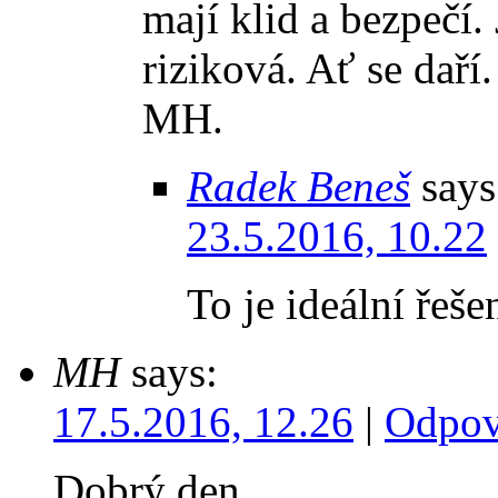
mají klid a bezpečí. 
riziková. Ať se daří
MH.
Radek Beneš
says
23.5.2016, 10.22
To je ideální řeše
MH
says:
17.5.2016, 12.26
|
Odpov
Dobrý den,