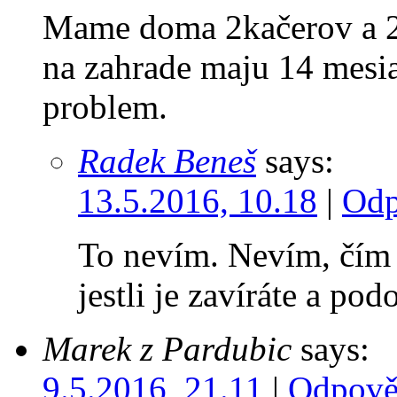
Mame doma 2kačerov a 2k
na zahrade maju 14 mesia
problem.
Radek Beneš
says:
13.5.2016, 10.18
|
Odp
To nevím. Nevím, čím k
jestli je zavíráte a 
Marek z Pardubic
says:
9.5.2016, 21.11
|
Odpově