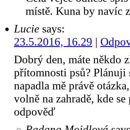
místě. Kuna by navíc 
Lucie
says:
23.5.2016, 16.29
|
Odpov
Dobrý den, máte někdo z
přítomnosti psů? Plánuji 
napadla mě právě otázka, 
volně na zahradě, kde se 
odpověď
Radana Mojdlová
says