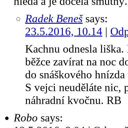
hledá a je docela smutný
Radek Beneš
says:
23.5.2016, 10.14
|
Odp
Kachnu odnesla liška. 
běžce zavírat na noc d
do snáškového hnízda v
S vejci neuděláte nic,
náhradní kvočnu. RB
Robo
says: