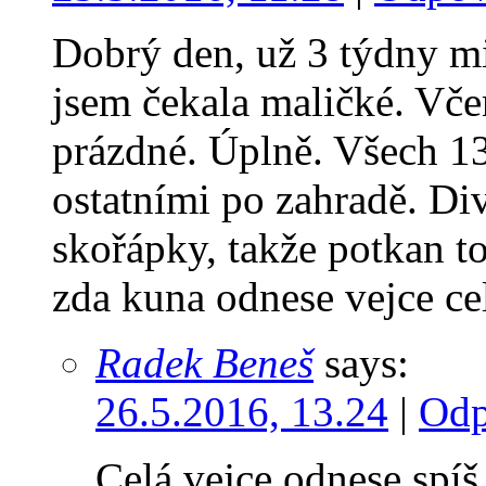
Dobrý den, už 3 týdny m
jsem čekala maličké. Včer
prázdné. Úplně. Všech 13
ostatními po zahradě. Div
skořápky, takže potkan t
zda kuna odnese vejce ce
Radek Beneš
says:
26.5.2016, 13.24
|
Odp
Celá vejce odnese spíš 