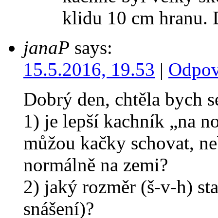
klidu 10 cm hranu. D
janaP
says:
15.5.2016, 19.53
|
Odpov
Dobrý den, chtěla bych se
1) je lepší kachník „na n
můžou kačky schovat, ne
normálně na zemi?
2) jaký rozměr (š-v-h) st
snášení)?