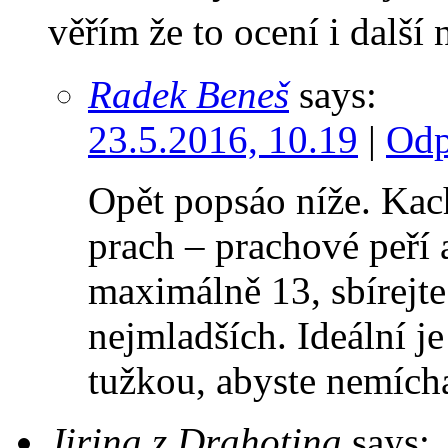
věřím že to ocení i další
Radek Beneš
says:
23.5.2016, 10.19
|
Odp
Opět popsáo níže. Kach
prach – prachové peří 
maximálně 13, sbírejte
nejmladších. Ideální j
tužkou, abyste nemícha
Jirina z Drahotina
says: