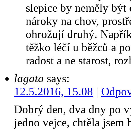
slepice by neměly být
nároky na chov, prostř
ohrožují druhý. Napřík
těžko léčí u běžců a 
radost a ne starost, r
lagata
says:
12.5.2016, 15.08
|
Odpov
Dobrý den, dva dny po vyl
jedno vejce, chtěla jsem 