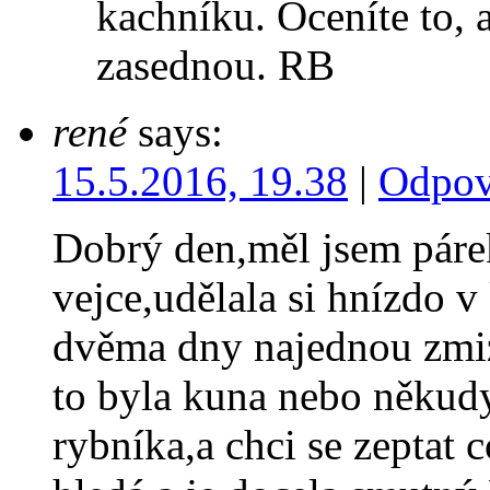
kachníku. Oceníte to, 
zasednou. RB
rené
says:
15.5.2016, 19.38
|
Odpov
Dobrý den,měl jsem párek
vejce,udělala si hnízdo v 
dvěma dny najednou zmiz
to byla kuna nebo někudy
rybníka,a chci se zeptat c