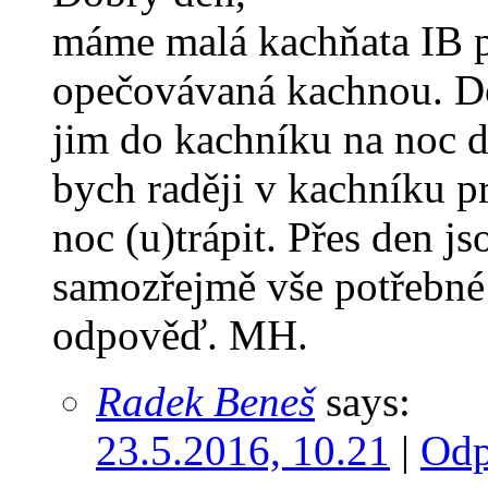
máme malá kachňata IB př
opečovávaná kachnou. Do
jim do kachníku na noc 
bych raději v kachníku pr
noc (u)trápit. Přes den j
samozřejmě vše potřebné
odpověď. MH.
Radek Beneš
says:
23.5.2016, 10.21
|
Odp