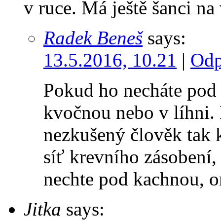
v ruce. Má ještě šanci na
Radek Beneš
says:
13.5.2016, 10.21
|
Odp
Pokud ho necháte pod 
kvočnou nebo v líhni.
nezkušený člověk tak k
síť krevního zásobení, 
nechte pod kachnou, o
Jitka
says: