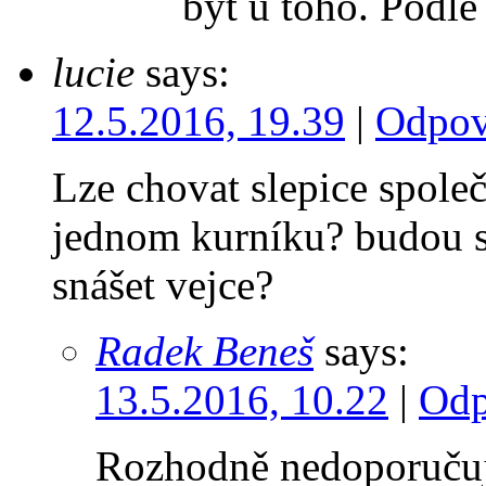
být u toho. Podle
lucie
says:
12.5.2016, 19.39
|
Odpov
Lze chovat slepice spol
jednom kurníku? budou s
snášet vejce?
Radek Beneš
says:
13.5.2016, 10.22
|
Odp
Rozhodně nedoporučuji