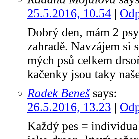
25.5.2016, 10.54
|
Odp
Dobrý den, mám 2 psy 
zahradě. Navzájem si se
mých psů celkem drsoň:
kačenky jsou taky naše
Radek Beneš
says:
26.5.2016, 13.23
|
Odp
Každý pes = individual